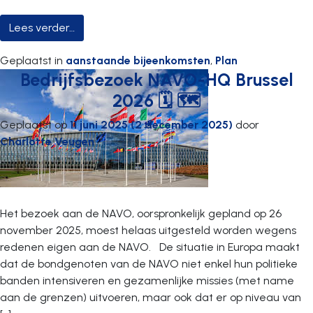
from Bedrijfsbezoek Centre Spatial de Liège 
Lees verder…
Geplaatst in
aanstaande bijeenkomsten
,
Plan
Bedrijfsbezoek NAVO-HQ Brussel
2026 🗓 🗺
Geplaatst op
11 juni 2025
(2 december 2025)
door
Charlotte Veugen
Het bezoek aan de NAVO, oorspronkelijk gepland op 26
november 2025, moest helaas uitgesteld worden wegens
redenen eigen aan de NAVO. De situatie in Europa maakt
dat de bondgenoten van de NAVO niet enkel hun politieke
banden intensiveren en gezamenlijke missies (met name
aan de grenzen) uitvoeren, maar ook dat er op niveau van