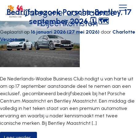
Ga naar de inhoud
Bedrijfsbezoek Porsche-Bentley, 17
Categorie:
aanstaande
Hoofdnavigatie
september 2026 🗓 🗺
bijeenkomsten
Geplaatst op
16 januari 2026
(27 mei 2026)
door
Charlotte
Veugen
De Nederlands-Waalse Business Club nodigt u van harte uit
om op 17 september aanstaande deel te nemen aan een
exclusief, gecombineerd bedrijfsbezoek bij het Porsche
Centrum Maastricht en Bentley Maastricht. Een middag die
volledig in het teken staat van een premium automotive
ervaring en waarbij u nader kennismaakt met twee
iconische merken. Bij Bentley Maastricht […]
from Bedrijfsbezoek Porsche-Bentley, 17 sept
Lees verder…