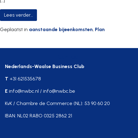
[…]
from Bedrijfsbezoek NAVO-HQ Brussel 2026 
Lees verder…
Geplaatst in
aanstaande bijeenkomsten
,
Plan
Contact
Nederlands-Waalse Business Club
T
+31 621535678
E
info@nwbc.nl / info@nwbc.be
KvK / Chambre de Commerce (NL): 53 90 60 20
IBAN: NL02 RABO 0325 2862 21
Doelgroep