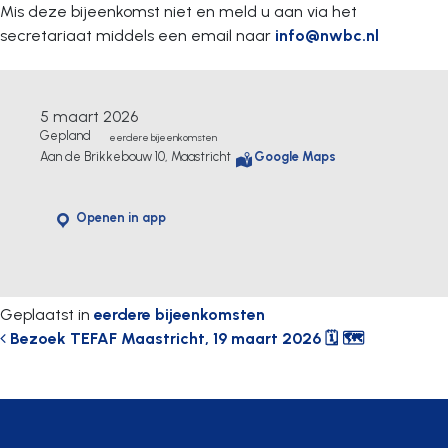
Mis deze bijeenkomst niet en meld u aan via het
secretariaat middels een email naar
info@nwbc.nl
5 maart 2026
Gepland
eerdere bijeenkomsten
Aan de Brikkebouw 10, Maastricht
Google Maps
Openen in app
Geplaatst in
eerdere bijeenkomsten
Bericht navigatie
Bezoek TEFAF Maastricht, 19 maart 2026 🗓 🗺